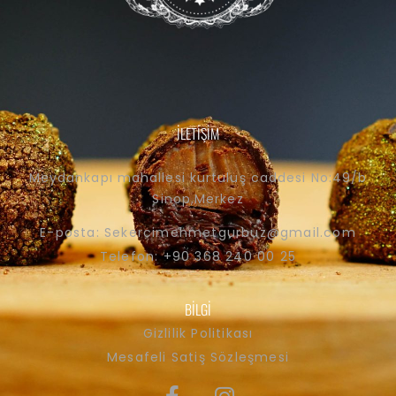
İLETIŞIM
Meydankapı mahallesi kurtuluş caddesi No:49/b
Sinop,Merkez
E-posta: Sekercimehmetgurbuz@gmail.com
Telefon: +90 368 240 00 25
BİLGI
Gizlilik Politikası
Mesafeli Satiş Sözleşmesi