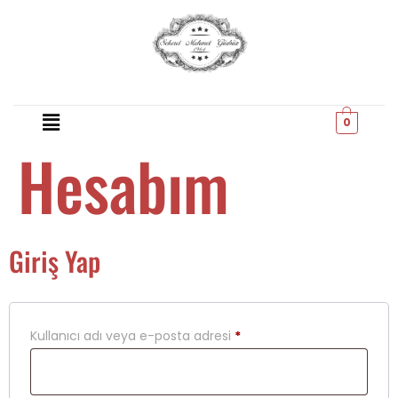
0
Hesabım
Giriş Yap
Kullanıcı adı veya e-posta adresi
*