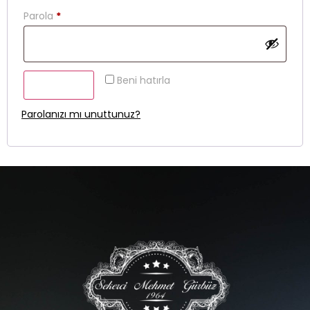
Parola
*
Beni hatırla
Giriş Yap
Parolanızı mı unuttunuz?